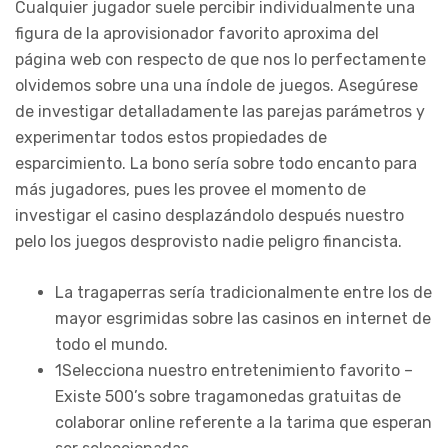
Cualquier jugador suele percibir individualmente una
figura de la aprovisionador favorito aproxima del
página web con respecto de que nos lo perfectamente
olvidemos sobre una una índole de juegos. Asegúrese
de investigar detalladamente las parejas parámetros y
experimentar todos estos propiedades de
esparcimiento. La bono serí­a sobre todo encanto para
más jugadores, pues les provee el momento de
investigar el casino desplazándolo después nuestro
pelo los juegos desprovisto nadie peligro financista.
La tragaperras serí­a tradicionalmente entre los de
mayor esgrimidas sobre las casinos en internet de
todo el mundo.
1Selecciona nuestro entretenimiento favorito –
Existe 500’s sobre tragamonedas gratuitas de
colaborar online referente a la tarima que esperan