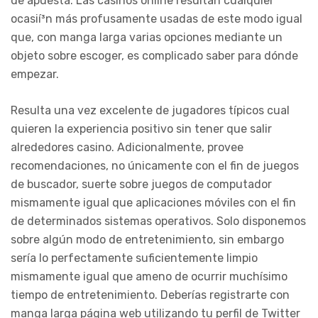
de apuesta. Las casinos online resultan cualquier
ocasií³n más profusamente usadas de este modo­ igual
que, con manga larga varias opciones mediante un
objeto sobre escoger, es complicado saber para dónde
empezar.
Resulta una vez excelente de jugadores típicos cual
quieren la experiencia positivo sin tener que salir
alrededores casino. Adicionalmente, provee
recomendaciones, no únicamente con el fin de juegos
de buscador, suerte sobre juegos de computador
mismamente­ igual que aplicaciones móviles con el fin
de determinados sistemas operativos. Solo disponemos
sobre algún modo de entretenimiento, sin embargo
serí­a lo perfectamente suficientemente limpio
mismamente­ igual que ameno de ocurrir muchísimo
tiempo de entretenimiento. Deberías registrarte con
manga larga página web utilizando tu perfil de Twitter