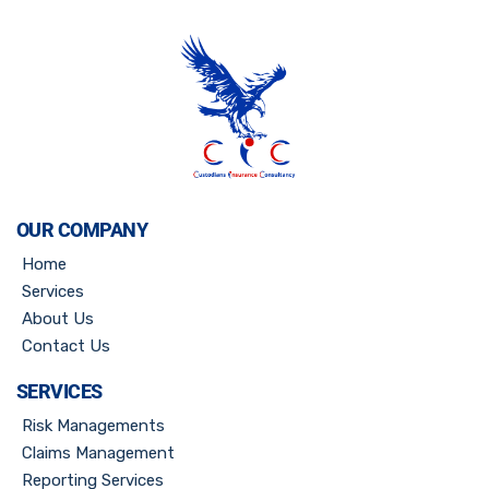
OUR COMPANY
Home
Services
About Us
Contact Us
SERVICES
Risk Managements
Claims Management
Reporting Services