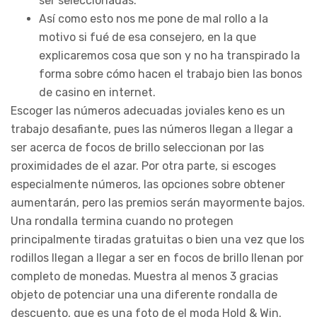
ser seleccionadas.
Así­ como esto nos me pone de mal rollo a la
motivo si fué de esa consejero, en la que
explicaremos cosa que son y no ha transpirado la
forma sobre cómo hacen el trabajo bien las bonos
de casino en internet.
Escoger las números adecuadas joviales keno es un
trabajo desafiante, pues las números llegan a llegar a
ser acerca de focos de brillo seleccionan por las
proximidades de el azar. Por otra parte, si escoges
especialmente números, las opciones sobre obtener
aumentarán, pero las premios serán mayormente bajos.
Una rondalla termina cuando no protegen
principalmente tiradas gratuitas o bien una vez que los
rodillos llegan a llegar a ser en focos de brillo llenan por
completo de monedas. Muestra al menos 3 gracias
objeto de potenciar una una diferente rondalla de
descuento, que es una foto de el moda Hold & Win.