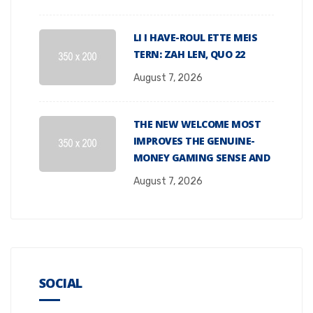
LI I HAVE-ROUL ETTE MEIS
TERN: ZAH LEN, QUO 22
August 7, 2026
THE NEW WELCOME MOST
IMPROVES THE GENUINE-
MONEY GAMING SENSE AND
August 7, 2026
SOCIAL