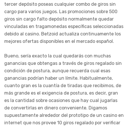
tercer depósito poseas cualquier combo de giros sin
cargo para varios juegos. Las promociones sobre 500
giros sin cargo falto depósito normalmente quedar
vinculadas en tragamonedas específicas seleccionadas
debido al casino. Betzoid actualiza continuamente los
mejores ofertas disponibles en el mercado español.
Bueno, serí­a exacto la cual quedarás con muchas
ganancias que obtengas a través de giros regalado sin
condición de postura, aunque recuerda cual esas
ganancias podrían haber un límite. Habitualmente,
cuanto gran es la cuantía de tiradas que recibimos, de
más grande es el exigencia de postura, es decir, gran
es la cantidad sobre ocasiones que hay cual jugarlas
de convertirlas en dinero conveniente. Digamos
supuestamente alrededor del prototipo de un casino en
internet que nos provee 10 giros regalado por verificar