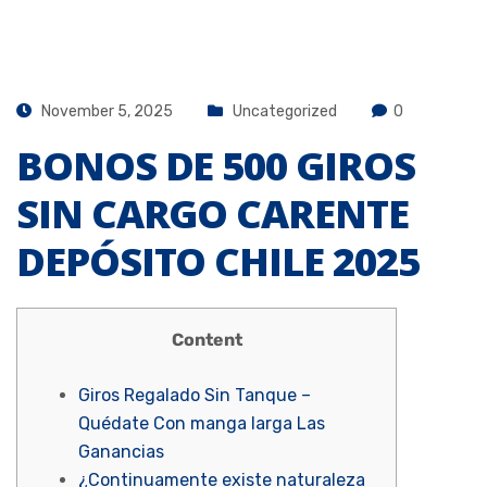
November 5, 2025
Uncategorized
0
BONOS DE 500 GIROS
SIN CARGO CARENTE
DEPÓSITO CHILE 2025
Content
Giros Regalado Sin Tanque –
Quédate Con manga larga Las
Ganancias
¿Continuamente existe naturaleza