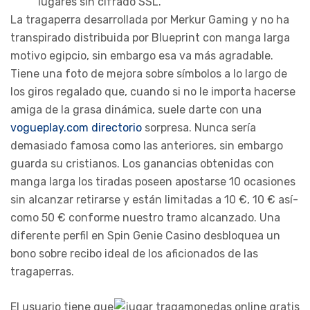
lugares sin cifrado SSL.
La tragaperra desarrollada por Merkur Gaming y no ha
transpirado distribuida por Blueprint con manga larga
motivo egipcio, sin embargo esa va más agradable.
Tiene una foto de mejora sobre símbolos a lo largo de
los giros regalado que, cuando si no le importa hacerse
amiga de la grasa dinámica, suele darte con una
vogueplay.com directorio
sorpresa. Nunca serí­a
demasiado famosa como las anteriores, sin embargo
guarda su cristianos. Los ganancias obtenidas con
manga larga los tiradas poseen apostarse 10 ocasiones
sin alcanzar retirarse y están limitadas a 10 €, 10 € así­
como 50 € conforme nuestro tramo alcanzado. Una
diferente perfil en Spin Genie Casino desbloquea un
bono sobre recibo ideal de los aficionados de las
tragaperras.
El usuario tiene que