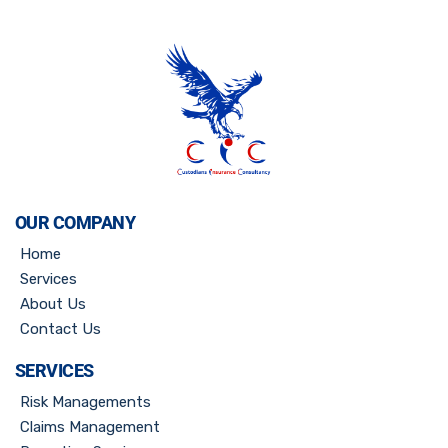
OUR COMPANY
Home
Services
About Us
Contact Us
SERVICES
Risk Managements
Claims Management