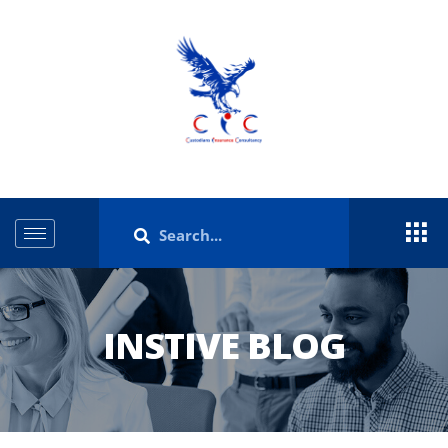
INSTIVE BLOG