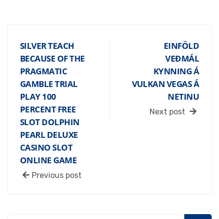
SILVER TEACH
EINFÖLD
BECAUSE OF THE
VEÐMÁL
PRAGMATIC
KYNNING Á
GAMBLE TRIAL
VULKAN VEGAS Á
PLAY 100
NETINU
PERCENT FREE
Next post
SLOT DOLPHIN
PEARL DELUXE
CASINO SLOT
ONLINE GAME
Previous post