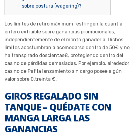
sobre postura (wagering)?
Los límites de retiro máximum restringen la cuantía
entero extraíble sobre ganancias promocionales,
independientemente de el monto ganadería. Dichos
límites acostumbran a acomodarse dentro de 50€ y no
ha transpirado doscientas€, protegiendo dentro del
casino de pérdidas demasiadas.
Por ejemplo, alrededor
casino de Paf la lanzamiento sin cargo posee algún
valor sobre 0,treinta €.
GIROS REGALADO SIN
TANQUE – QUÉDATE CON
MANGA LARGA LAS
GANANCIAS