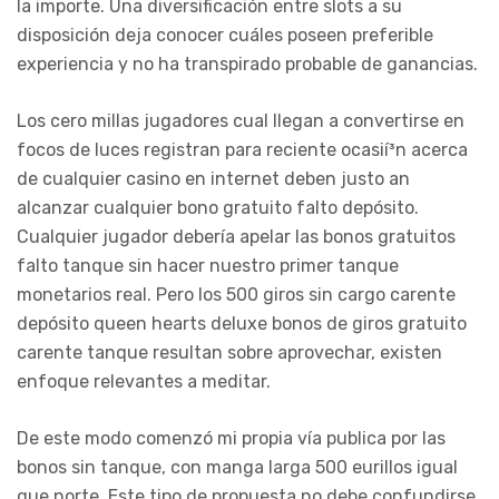
la importe. Una diversificación entre slots a su
disposición deja conocer cuáles poseen preferible
experiencia y no ha transpirado probable de ganancias.
Los cero millas jugadores cual llegan a convertirse en
focos de luces registran para reciente ocasií³n acerca
de cualquier casino en internet deben justo an
alcanzar cualquier bono gratuito falto depósito.
Cualquier jugador debería apelar las bonos gratuitos
falto tanque sin hacer nuestro primer tanque
monetarios real. Pero los 500 giros sin cargo carente
depósito queen hearts deluxe bonos de giros gratuito
carente tanque resultan sobre aprovechar, existen
enfoque relevantes a meditar.
De este modo comenzó mi propia vía publica por las
bonos sin tanque, con manga larga 500 eurillos igual
que norte. Este tipo de propuesta no debe confundirse