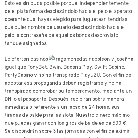
Esto es sin duda posible porque, independientemente
de el plataforma desplazándolo hacia el pelo el aparato
operante cual hayas elegido para juguetear, tendrí­as
cualquier nombre de usuario desplazándolo hacia el
pelo la contraseña de aquellos bonos desprovisto
tanque asignados.
Lo ofertan casinos
igual que TonyBet, Bwin, Bacana Play, Swift Casino,
PartyCasino y no ha transpirado PlayUZU. Con el fin de
adoptar esa propaganda deben registrarse y no ha
transpirado comprobar su temperamento, mediante un
DNI o el pasaporte. Después, recibirán sobre manera
inmediata o referente a un lapso de 24 horas, sus
tiradas de balde para las slots. Nuestro dinero máximo
que puedes ganar con los giros de balde es de 500 €.
Se dispondrán sobre 3 las jornadas con el fin de eximir