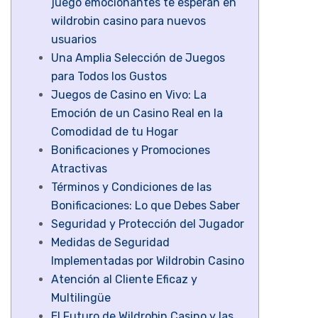
juego emocionantes te esperan en
wildrobin casino para nuevos
usuarios
Una Amplia Selección de Juegos
para Todos los Gustos
Juegos de Casino en Vivo: La
Emoción de un Casino Real en la
Comodidad de tu Hogar
Bonificaciones y Promociones
Atractivas
Términos y Condiciones de las
Bonificaciones: Lo que Debes Saber
Seguridad y Protección del Jugador
Medidas de Seguridad
Implementadas por Wildrobin Casino
Atención al Cliente Eficaz y
Multilingüe
El Futuro de Wildrobin Casino y las