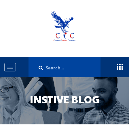
INSTIVE BLOG