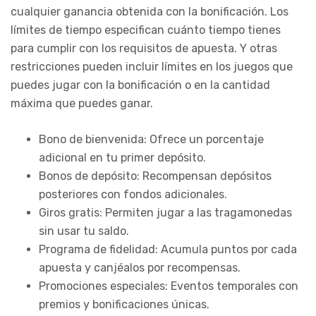
cualquier ganancia obtenida con la bonificación. Los
límites de tiempo especifican cuánto tiempo tienes
para cumplir con los requisitos de apuesta. Y otras
restricciones pueden incluir límites en los juegos que
puedes jugar con la bonificación o en la cantidad
máxima que puedes ganar.
Bono de bienvenida: Ofrece un porcentaje
adicional en tu primer depósito.
Bonos de depósito: Recompensan depósitos
posteriores con fondos adicionales.
Giros gratis: Permiten jugar a las tragamonedas
sin usar tu saldo.
Programa de fidelidad: Acumula puntos por cada
apuesta y canjéalos por recompensas.
Promociones especiales: Eventos temporales con
premios y bonificaciones únicas.