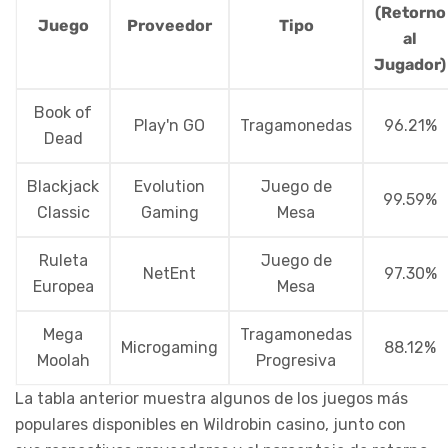
(Retorno
Juego
Proveedor
Tipo
al
Jugador)
Book of
Play'n GO
Tragamonedas
96.21%
Dead
Blackjack
Evolution
Juego de
99.59%
Classic
Gaming
Mesa
Ruleta
Juego de
NetEnt
97.30%
Europea
Mesa
Mega
Tragamonedas
Microgaming
88.12%
Moolah
Progresiva
La tabla anterior muestra algunos de los juegos más
populares disponibles en Wildrobin casino, junto con