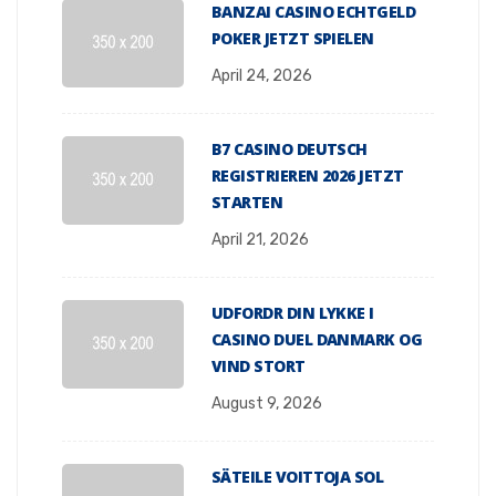
BANZAI CASINO ECHTGELD
POKER JETZT SPIELEN
April 24, 2026
B7 CASINO DEUTSCH
REGISTRIEREN 2026 JETZT
STARTEN
April 21, 2026
UDFORDR DIN LYKKE I
CASINO DUEL DANMARK OG
VIND STORT
August 9, 2026
SÄTEILE VOITTOJA SOL