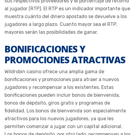
sus respectivos proveedores y el porcentaje de retorno
al jugador (RTP). El RTP es un indicador importante que
muestra cuánto del dinero apostado se devuelve a los
jugadores a largo plazo. Cuanto mayor sea el RTP,
mayores serán las posibilidades de ganar.
BONIFICACIONES Y
PROMOCIONES ATRACTIVAS
Wildrobin casino ofrece una amplia gama de
bonificaciones y promociones para atraer a nuevos
jugadores y recompensar a los existentes. Estas
bonificaciones pueden incluir bonos de bienvenida,
bonos de depósito, giros gratis y programas de
fidelidad. Los bonos de bienvenida son especialmente
atractivos para los nuevos jugadores, ya que les
permiten comenzar a jugar con un capital adicional.
Los bonos de depósito, por otro lado, recompensan a los