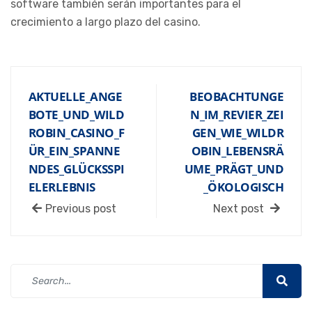
software también serán importantes para el
crecimiento a largo plazo del casino.
AKTUELLE_ANGE
BEOBACHTUNGE
BOTE_UND_WILD
N_IM_REVIER_ZEI
ROBIN_CASINO_F
GEN_WIE_WILDR
ÜR_EIN_SPANNE
OBIN_LEBENSRÄ
NDES_GLÜCKSSPI
UME_PRÄGT_UND
ELERLEBNIS
_ÖKOLOGISCH
Previous post
Next post