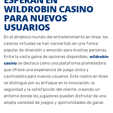
WILDROBIN CASINO
PARA NUEVOS
USUARIOS
En el dinámico mundo del entretenimiento en línea, los
casinos virtuales se han convertido en una forma
popular de diversión y emoción para muchas personas.
Entre la vasta gama de opciones disponibles,
wildrobin
casino
se destaca como una plataforma prometedora
que ofrece una experiencia de juego única y
cautivadora para nuevos usuarios. Este casino en línea
se distingue por su enfoque en la innovación, la
seguridad y la satisfacción del cliente, creando un
entorno donde los jugadores pueden disfrutar de una
amplia variedad de juegos y oportunidades de ganar.