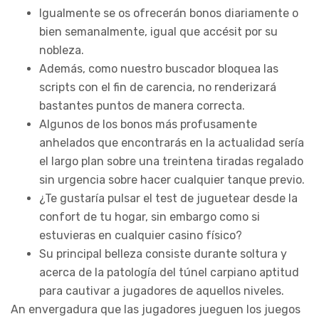
Igualmente se os ofrecerán bonos diariamente o
bien semanalmente, igual que accésit por su
nobleza.
Además, como nuestro buscador bloquea las
scripts con el fin de carencia, no renderizará
bastantes puntos de manera correcta.
Algunos de los bonos más profusamente
anhelados que encontrarás en la actualidad serí­a
el largo plan sobre una treintena tiradas regalado
sin urgencia sobre hacer cualquier tanque previo.
¿Te gustaría pulsar el test de juguetear desde la
confort de tu hogar, sin embargo como si
estuvieras en cualquier casino físico?
Su principal belleza consiste durante soltura y
acerca de la patologí­a del túnel carpiano aptitud
para cautivar a jugadores de aquellos niveles.
An envergadura que las jugadores jueguen los juegos