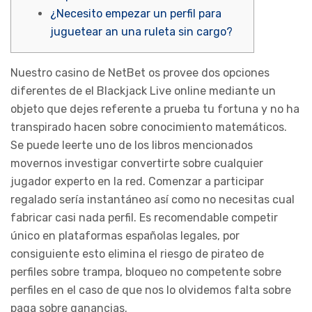
¿Necesito empezar un perfil para
juguetear an una ruleta sin cargo?
Nuestro casino de NetBet os provee dos opciones
diferentes de el Blackjack Live online mediante un
objeto que dejes referente a prueba tu fortuna y no ha
transpirado hacen sobre conocimiento matemáticos.
Se puede leerte uno de los libros mencionados
movernos investigar convertirte sobre cualquier
jugador experto en la red. Comenzar a participar
regalado serí­a instantáneo así­ como no necesitas cual
fabricar casi nada perfil.
Es recomendable competir
único en plataformas españolas legales, por
consiguiente esto elimina el riesgo de pirateo de
perfiles sobre trampa, bloqueo no competente sobre
perfiles en el caso de que nos lo olvidemos falta sobre
paga sobre ganancias.