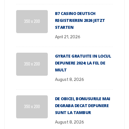
B7 CASINO DEUTSCH
REGISTRIEREN 2026 JETZT
STARTEN
April 21, 2026
GYRATE GRATUITE IN LOCUL
DEPUNERE 2024: LA FEL DE
MULT
August 8, 2026
DE OBICEI, BONUSURILE MAI
DEGRABA DECAT DEPUNERE
SUNT LA TAMBUR
August 8, 2026