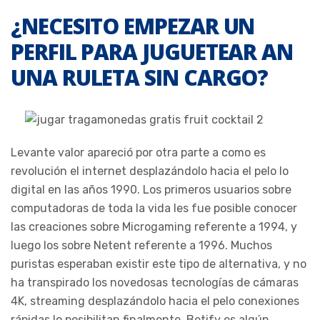
¿NECESITO EMPEZAR UN
PERFIL PARA JUGUETEAR AN
UNA RULETA SIN CARGO?
Levante valor apareció por otra parte a como es
revolución el internet desplazándolo hacia el pelo lo
digital en las años 1990. Los primeros usuarios sobre
computadoras de toda la vida les fue posible conocer
las creaciones sobre Microgaming referente a 1994, y
luego los sobre Netent referente a 1996. Muchos
puristas esperaban existir este tipo de alternativa, y no
ha transpirado los novedosas tecnologías de cámaras
4K, streaming desplazándolo hacia el pelo conexiones
rápidas lo posibilitan finalmente. Betify es algún