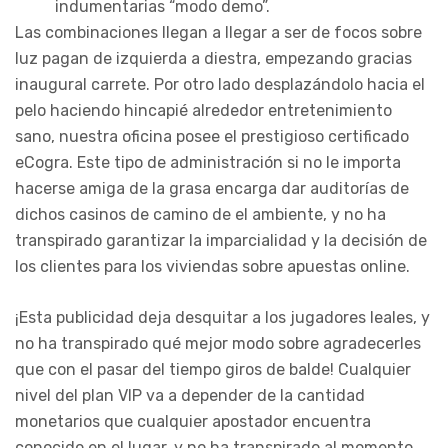
indumentarias “modo demo”.
Las combinaciones llegan a llegar a ser de focos sobre
luz pagan de izquierda a diestra, empezando gracias
inaugural carrete. Por otro lado desplazándolo hacia el
pelo haciendo hincapié alrededor entretenimiento
sano, nuestra oficina posee el prestigioso certificado
eCogra. Este tipo de administración si no le importa
hacerse amiga de la grasa encarga dar auditorías de
dichos casinos de camino de el ambiente, y no ha
transpirado garantizar la imparcialidad y la decisión de
los clientes para los viviendas sobre apuestas online.
¡Esta publicidad deja desquitar a los jugadores leales, y
no ha transpirado qué mejor modo sobre agradecerles
que con el pasar del tiempo giros de balde! Cualquier
nivel del plan VIP va a depender de la cantidad
monetarios que cualquier apostador encuentra
conocido en el lugar, y no ha transpirado al momento