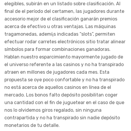
elegibles, subirán en un listado sobre clasificación. Al
final de el período del certamen, las jugadores durante
accesorio mejor de el clasificación ganarán premios
acerca de efectivo u otras ventajas. Las máquinas
tragamonedas, ademí¡s indicadas “slots”, permiten
efectuar rodar carretes electrónicos sitio tratar alinear
símbolos para formar combinaciones ganadoras.
Hablan nuestro esparcimiento mayormente jugado de
el universo referente a las casinos y no ha transpirado
atraen en millones de jugadores cada mes. Esta
propuesta se oye poco confortable y no ha transpirado
no está acerca de aquellos casinos en línea de el
mercado. Los bonos falto depósito posibilitan coger
una cantidad con el fin de juguetear en el caso de que
nos lo olvidemos giros regalado, sin ninguna
contrapartida y no ha transpirado sin nadie depósito
monetarios de tu detalle.