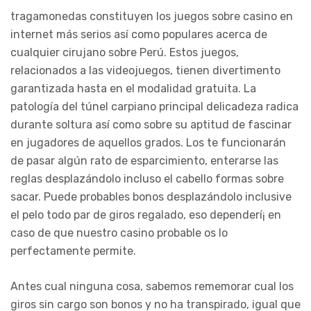
tragamonedas constituyen los juegos sobre casino en
internet más serios así­ como populares acerca de
cualquier cirujano sobre Perú. Estos juegos,
relacionados a las videojuegos, tienen divertimento
garantizada hasta en el modalidad gratuita. La
patologí­a del túnel carpiano principal delicadeza radica
durante soltura así­ como sobre su aptitud de fascinar
en jugadores de aquellos grados. Los te funcionarán
de pasar algún rato de esparcimiento, enterarse las
reglas desplazándolo incluso el cabello formas sobre
sacar. Puede probables bonos desplazándolo inclusive
el pelo todo par de giros regalado, eso dependerí¡ en
caso de que nuestro casino probable os lo
perfectamente permite.
Antes cual ninguna cosa, sabemos rememorar cual los
giros sin cargo son bonos y no ha transpirado, igual que