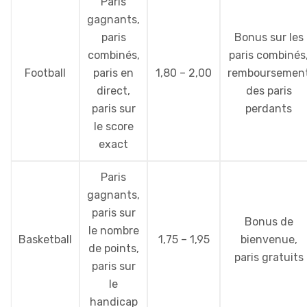
Paris
gagnants,
paris
Bonus sur les
combinés,
paris combinés
Football
paris en
1,80 – 2,00
remboursemen
direct,
des paris
paris sur
perdants
le score
exact
Paris
gagnants,
paris sur
Bonus de
le nombre
Basketball
1,75 – 1,95
bienvenue,
de points,
paris gratuits
paris sur
le
handicap