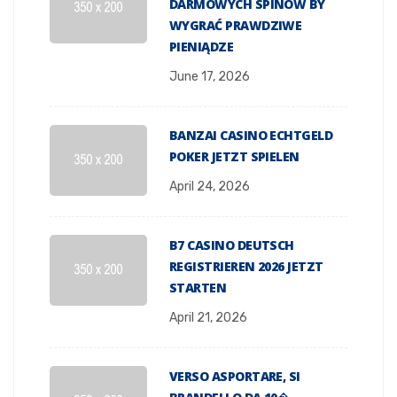
DARMOWYCH SPINÓW BY
WYGRAĆ PRAWDZIWE
PIENIĄDZE
June 17, 2026
BANZAI CASINO ECHTGELD
POKER JETZT SPIELEN
April 24, 2026
B7 CASINO DEUTSCH
REGISTRIEREN 2026 JETZT
STARTEN
April 21, 2026
VERSO ASPORTARE, SI