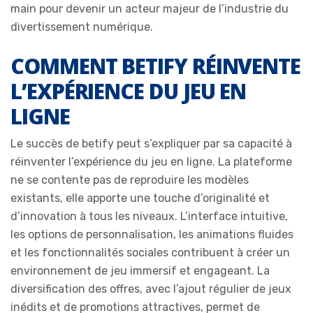
main pour devenir un acteur majeur de l’industrie du
divertissement numérique.
COMMENT BETIFY RÉINVENTE
L’EXPÉRIENCE DU JEU EN
LIGNE
Le succès de betify peut s’expliquer par sa capacité à
réinventer l’expérience du jeu en ligne. La plateforme
ne se contente pas de reproduire les modèles
existants, elle apporte une touche d’originalité et
d’innovation à tous les niveaux. L’interface intuitive,
les options de personnalisation, les animations fluides
et les fonctionnalités sociales contribuent à créer un
environnement de jeu immersif et engageant. La
diversification des offres, avec l’ajout régulier de jeux
inédits et de promotions attractives, permet de