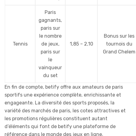
Paris
gagnants,
paris sur
le nombre
Bonus sur les
Tennis
de jeux,
1,85 – 2,10
tournois du
paris sur
Grand Chelem
le
vainqueur
du set
En fin de compte, betify offre aux amateurs de paris
sportifs une expérience complète, enrichissante et
engageante. La diversité des sports proposés, la
variété des marchés de paris, les cotes attractives et
les promotions régulières constituent autant
d’éléments qui font de betify une plateforme de
référence dans le monde des jeux en ligne.