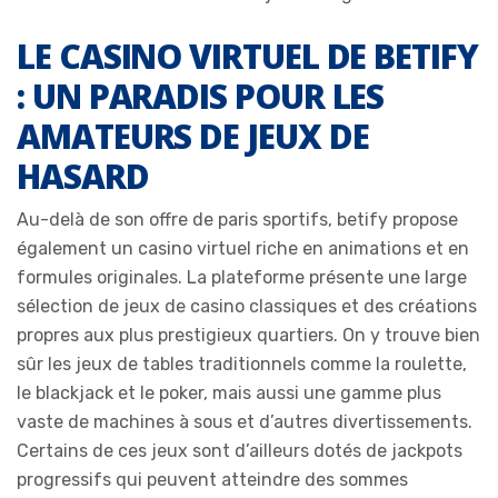
LE CASINO VIRTUEL DE BETIFY
: UN PARADIS POUR LES
AMATEURS DE JEUX DE
HASARD
Au-delà de son offre de paris sportifs, betify propose
également un casino virtuel riche en animations et en
formules originales. La plateforme présente une large
sélection de jeux de casino classiques et des créations
propres aux plus prestigieux quartiers. On y trouve bien
sûr les jeux de tables traditionnels comme la roulette,
le blackjack et le poker, mais aussi une gamme plus
vaste de machines à sous et d’autres divertissements.
Certains de ces jeux sont d’ailleurs dotés de jackpots
progressifs qui peuvent atteindre des sommes