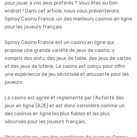
pour jouer à vos jeux préférés ? Vous êtes au bon
endroit ! Dans cet article, nous vous présenterons
Spinsy Casino France, un des meilleurs casinos en ligne
pour les joueurs français.
Spinsy Casino France est un casino en ligne qui
propose une grande variété de jeux de casino, y
compris des slots, des jeux de table, des jeux de cartes
et des jeux de loterie. Le casino est conçu pour offrir
une expérience de jeu sécurisée et amusante pour les
joueurs.
Le casino est agréé et réglementé par l’Autorité des
jeux en ligne (AJE) et est donc considéré comme un
des casinos en ligne les plus fiables et les plus
sécurisés pour les joueurs français.