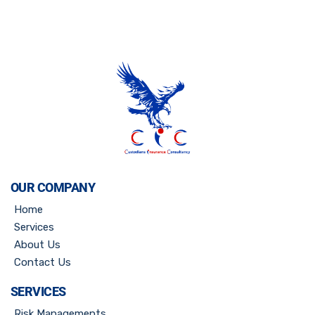
OUR COMPANY
Home
Services
About Us
Contact Us
SERVICES
Risk Managements