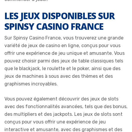
LES JEUX DISPONIBLES SUR
SPINSY CASINO FRANCE
Sur Spinsy Casino France, vous trouverez une grande
variété de jeux de casino en ligne, conçus pour vous
offrir une expérience de jeu unique et amusante. Vous
pouvez choisir parmi des jeux de table classiques tels
que le blackjack, le roulette et le poker, ainsi que des
jeux de machines à sous avec des thèmes et des
graphismes incroyables.
Vous pouvez également découvrir des jeux de slots
avec des fonctionnalités avancées, tels que des bonus,
des multipliers et des jackpots. Les jeux de slots sont
conçus pour vous offrir une expérience de jeu
interactive et amusante, avec des graphismes et des