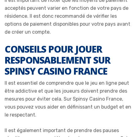
Il est important de noter que les moyens de paiement
acceptés peuvent varier en fonction de votre pays de
résidence. Il est donc recommandé de vérifier les
options de paiement disponibles pour votre pays avant
de créer un compte.
CONSEILS POUR JOUER
RESPONSABLEMENT SUR
SPINSY CASINO FRANCE
Il est essentiel de comprendre que le jeu en ligne peut
être addictive et que les joueurs doivent prendre des
mesures pour éviter cela. Sur Spinsy Casino France,
vous pouvez vous aider en définissant un budget et en
le respectant.
Il est également important de prendre des pauses