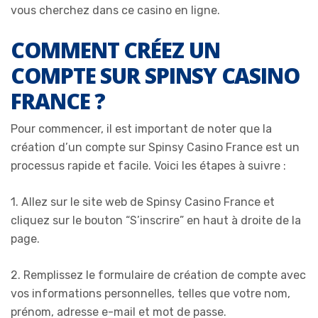
vous cherchez dans ce casino en ligne.
COMMENT CRÉEZ UN
COMPTE SUR SPINSY CASINO
FRANCE ?
Pour commencer, il est important de noter que la
création d’un compte sur Spinsy Casino France est un
processus rapide et facile. Voici les étapes à suivre :
1. Allez sur le site web de Spinsy Casino France et
cliquez sur le bouton “S’inscrire” en haut à droite de la
page.
2. Remplissez le formulaire de création de compte avec
vos informations personnelles, telles que votre nom,
prénom, adresse e-mail et mot de passe.