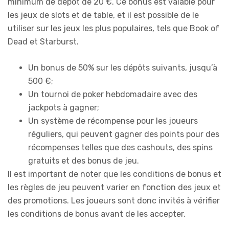
minimum de dépôt de 20 €. Ce bonus est valable pour
les jeux de slots et de table, et il est possible de le
utiliser sur les jeux les plus populaires, tels que Book of
Dead et Starburst.
Un bonus de 50% sur les dépôts suivants, jusqu’à
500 €;
Un tournoi de poker hebdomadaire avec des
jackpots à gagner;
Un système de récompense pour les joueurs
réguliers, qui peuvent gagner des points pour des
récompenses telles que des cashouts, des spins
gratuits et des bonus de jeu.
Il est important de noter que les conditions de bonus et
les règles de jeu peuvent varier en fonction des jeux et
des promotions. Les joueurs sont donc invités à vérifier
les conditions de bonus avant de les accepter.