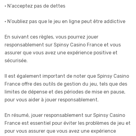
• N’acceptez pas de dettes
• N’oubliez pas que le jeu en ligne peut être addictive
En suivant ces règles, vous pourrez jouer
responsablement sur Spinsy Casino France et vous
assurer que vous avez une expérience positive et
sécurisée.
Il est également important de noter que Spinsy Casino
France offre des outils de gestion du jeu, tels que des
limites de dépense et des périodes de mise en pause,
pour vous aider à jouer responsablement.
En résumé, jouer responsablement sur Spinsy Casino
France est essentiel pour éviter les problèmes de jeu et
pour vous assurer que vous avez une expérience