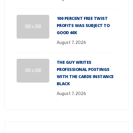
100 PERCENT FREE TWIST
PROFITS WAS SUBJECT TO
GOOD 40X
August 7, 2026
THE GUY WRITES
PROFESSIONAL POSTINGS
WITH THE CARDS INSTANCE
BLACK
August 7, 2026