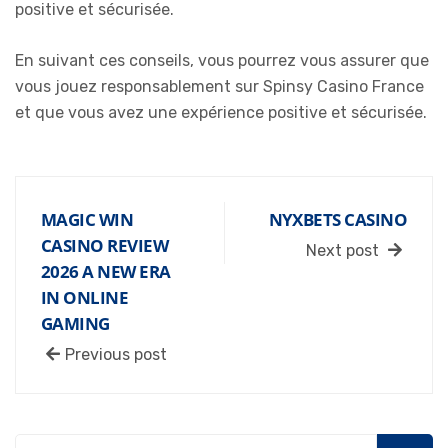
positive et sécurisée.
En suivant ces conseils, vous pourrez vous assurer que
vous jouez responsablement sur Spinsy Casino France
et que vous avez une expérience positive et sécurisée.
MAGIC WIN
NYXBETS CASINO
CASINO REVIEW
Next post
2026 A NEW ERA
IN ONLINE
GAMING
Previous post