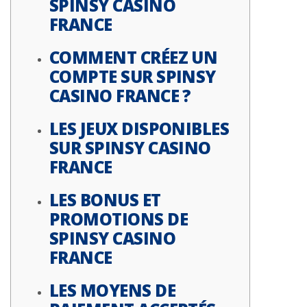
SPINSY CASINO
FRANCE
COMMENT CRÉEZ UN
COMPTE SUR SPINSY
CASINO FRANCE ?
LES JEUX DISPONIBLES
SUR SPINSY CASINO
FRANCE
LES BONUS ET
PROMOTIONS DE
SPINSY CASINO
FRANCE
LES MOYENS DE