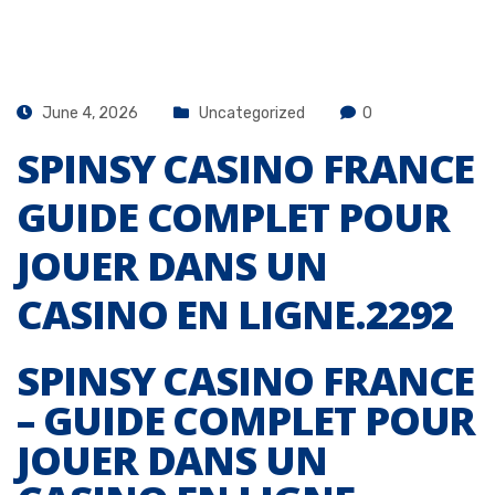
June 4, 2026
Uncategorized
0
SPINSY CASINO FRANCE
GUIDE COMPLET POUR
JOUER DANS UN
CASINO EN LIGNE.2292
SPINSY CASINO FRANCE
– GUIDE COMPLET POUR
JOUER DANS UN