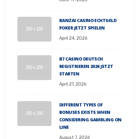
BANZAI CASINO ECHTGELD
POKER JETZT SPIELEN
April 24, 2026
B7 CASINO DEUTSCH
REGISTRIEREN 2026 JETZT
STARTEN
April 21, 2026
DIFFERENT TYPES OF
BONUSES EXISTS WHEN
CONSIDERING GAMBLING ON
LINE
August 7, 2026